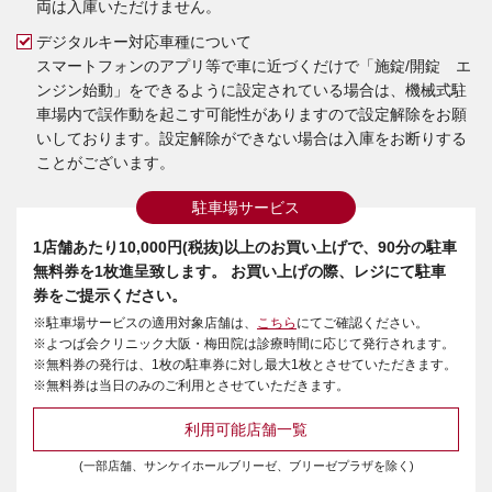
両は入庫いただけません。
デジタルキー対応車種について
スマートフォンのアプリ等で車に近づくだけで「施錠/開錠 エ
ンジン始動」をできるように設定されている場合は、機械式駐
車場内で誤作動を起こす可能性がありますので設定解除をお願
いしております。設定解除ができない場合は入庫をお断りする
ことがございます。
駐車場サービス
1店舗あたり10,000円(税抜)以上のお買い上げで、90分の駐車
無料券を1枚進呈致します。 お買い上げの際、レジにて駐車
券をご提示ください。
※駐車場サービスの適用対象店舗は、
こちら
にてご確認ください。
※よつば会クリニック大阪・梅田院は診療時間に応じて発行されます。
※無料券の発行は、1枚の駐車券に対し最大1枚とさせていただきます。
※無料券は当日のみのご利用とさせていただきます。
利用可能店舗一覧
(一部店舗、サンケイホールブリーゼ、ブリーゼプラザを除く)