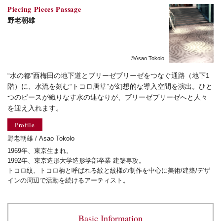
Piecing Pieces Passage
野老朝雄
©Asao Tokolo
“水の都”西梅田の地下道とブリーゼブリーゼをつなぐ通路（地下1
階）に、水流を刻む“トコロ唐草”が幻想的な導入空間を演出。ひと
つのピースが織りなす水の連なりが、ブリーゼブリーゼへと人々
を迎え入れます。
Profile
野老朝雄 / Asao Tokolo
1969年、東京生まれ。
1992年、東京造形大学造形学部卒業 建築専攻。
トコロ紋、トコロ柄と呼ばれる紋と紋様の制作を中心に美術/建築/デザ
インの周辺で活動を続けるアーティスト。
Basic Information