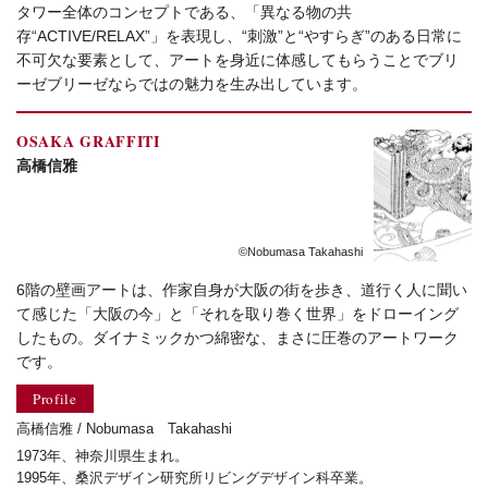
タワー全体のコンセプトである、「異なる物の共
存“ACTIVE/RELAX”」を表現し、“刺激”と“やすらぎ”のある日常に
不可欠な要素として、アートを身近に体感してもらうことでブリ
ーゼブリーゼならではの魅力を生み出しています。
OSAKA GRAFFITI
高橋信雅
©Nobumasa Takahashi
6階の壁画アートは、作家自身が大阪の街を歩き、道行く人に聞い
て感じた「大阪の今」と「それを取り巻く世界」をドローイング
したもの。ダイナミックかつ綿密な、まさに圧巻のアートワーク
です。
Profile
高橋信雅 / Nobumasa Takahashi
1973年、神奈川県生まれ。
1995年、桑沢デザイン研究所リビングデザイン科卒業。