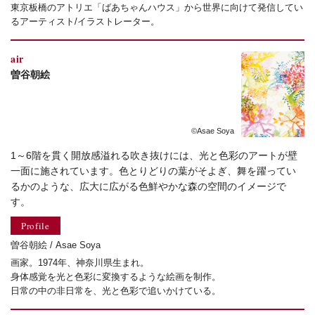
東京板橋のアトリエ「ばあちゃんハウス」から世界に向けて発信してい
るアーティスト/イラストレーター。
air
曽谷朝絵
©Asae Soya
1～6階を貫く開放感溢れる吹き抜けには、光と色彩のアートが壁
一面に施されています。色とりどりの葉がそよぎ、舞を躍ってい
るかのような、広大に広がる色鮮やかな森の空間のイメージで
す。
Profile
曽谷朝絵 / Asae Soya
画家。1974年、神奈川県生まれ。
身体感覚を光と色彩に変換するような絵画を制作。
日常の中の非日常を、光と色彩で追いかけている。