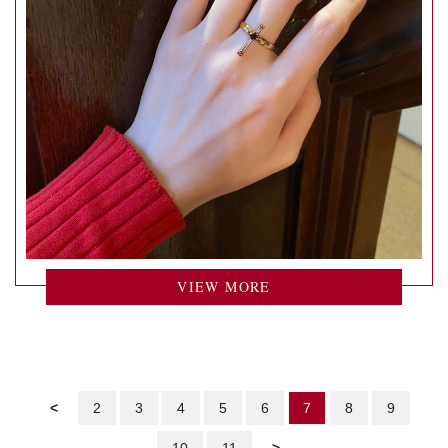
VIEW MORE
<
2
3
4
5
6
7
8
9
10
11
>