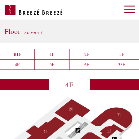
Floor
フロアガイド
B1F
1F
2F
3F
4F
5F
6F
33F
4F