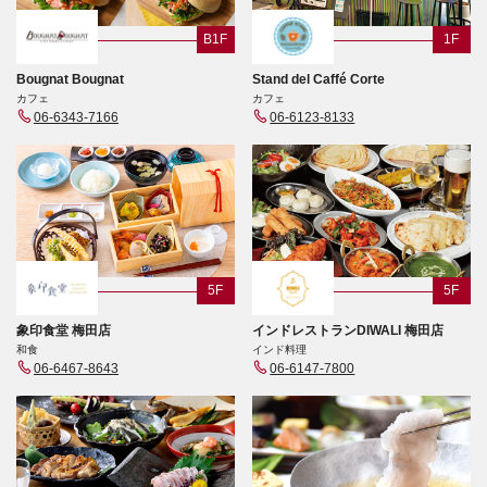
B1F
1F
Bougnat Bougnat
Stand del Caffé Corte
カフェ
カフェ
06-6343-7166
06-6123-8133
5F
5F
象印食堂 梅田店
インドレストランDIWALI 梅田店
和食
インド料理
06-6467-8643
06-6147-7800