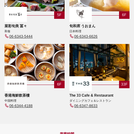
5F
6F
菜彩旬美 冨々
旬和席 うおまん
和食
日本料理
06-6343-5444
06-6343-6626
6F
33F
香港海鮮飲茶樓
The 33 Cafe & Restaurant
中国料理
ダイニングカフェ＆レストラン
06-6344-4188
06-6347-8633
営業時間